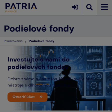
Podielové fondy
Investovanie
/
Podielové fondy
Investujte s nami do
podielových fondov
Dobre známe a často využívané investičné
nástroje s dlhoročnou tradíciou.
Otvoriť účet