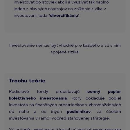
investovať do stoviek akcií a využívať tak naplno
jeden z hlavných nástrojov na zníženie rizika v
investovaní, teda "
diverzifikáciu
".
Investovanie nemusí byť vhodné pre každého a sú s ním
spojené riziká.
Trochu teórie
Podielové fondy predstavujú
cenný papier
kolektívneho investovania
, ktorý dokladuje podiel
investora na finančných prostriedkoch, zhromaždených
od neho a od iných
podielnikov
, za účelom
investovania v rámci vopred stanovenej stratégie.
Sú určené investorom, ktorí chcú nechať svoje peniaze