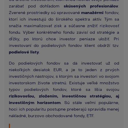
zarábať pod dohľadom
skúsených profesionálov
.
Zverené prostriedky sú spravované
manažérmi
fondov,
ktorí ich investujú do širokého spektra aktív. Tým sa
snažia maximalizovať zisk a súčasne znížiť rizikovosť
fondu. Výber konkrétneho fondu závisí od stratégie a
dĺžky, po ktorú chce investor peniaze uložiť. Pri
investovaní do podielových fondov klient obdrží tzv.
podielové listy
.
Do podielových fondov sa dá investovať už od
niekoľkých desiatok EUR, a je to jeden z prvých
investičných nástrojov, s ktorým sa investori vo svojom
investorskom živote stretnú. Existuje veľké množstvo
typov podielových fondov, ktoré sa líšia svojou
rizikovosťou, zložením, investičnou stratégiou, aj
investičným horizontom
. Sú stále veľmi populárne,
hoci ich popularitu postupne preberajú spravidla menej
nákladné, burzovo obchodované fondy, ETF.