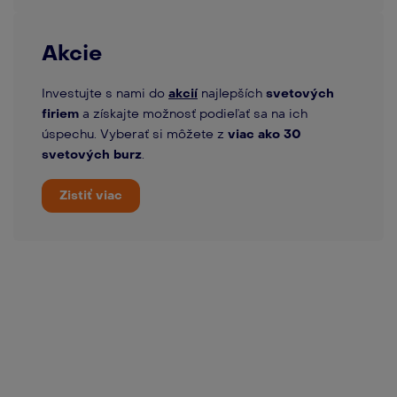
Akcie
Investujte s nami do
akcií
najlepších
svetových
firiem
a získajte možnosť podieľať sa na ich
úspechu. Vyberať si môžete z
viac ako 30
svetových burz
.
Zistiť viac