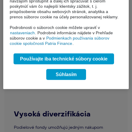
navzájom sprístupniť a ďalej ich spracúvať s cieľom
poskytnúť vám čo najlepší klientsky zážitok, t. j.
prispôsobenie obsahu webových stránok, analytika a
prenos súborov cookie na účely personalizovanej reklamy.
Úspora času
Podrobnosti o súboroch cookie môžete upraviť v
nastaveniach
. Podrobné informácie nájdete v Prehľade
súborov cookie a v
Podmienkach používania súborov
Investovanie do podielových fondov
nevyžaduje
cookie spoločnosti Patria Finance
.
od investorov
sledovanie trhov
a
analyzovanie
jednotlivých
akcií
alebo
dlhopisov
.
Používajte iba technické súbory cookie
Súhlasím
Vysoká diverzifikácia
Podielové fondy umožňujú jedným nákupom