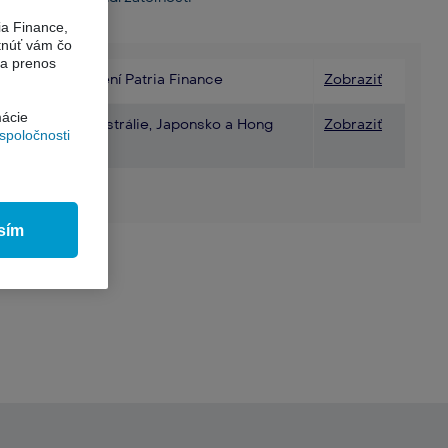
ia Finance,
ytnúť vám čo
 a prenos
 bankovom spojení Patria Finance​
Zobraziť
mácie
u na trhoch Austrálie, Japonsko a Hong
Zobraziť
spoločnosti
sím