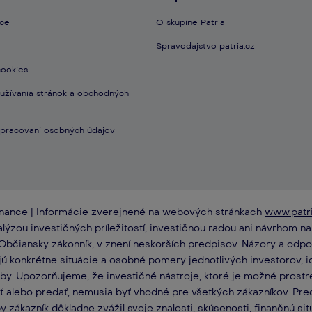
nce
O skupine Patria
Spravodajstvo patria.cz
cookies
žívania stránok a obchodných
 spracovaní osobných údajov​
inance | Informácie zverejnené na webových stránkach
www.patri
alýzou investičných príležitostí, investičnou radou ani návrhom n
Občiansky zákonník, v znení neskorších predpisov. Názory a odpo
 konkrétne situácie a osobné pomery jednotlivých investorov, ich 
eby. Upozorňujeme, že investičné nástroje, ktoré je možné prostre
ť alebo predať, nemusia byť vhodné pre všetkých zákazníkov. Pr
zákazník dôkladne zvážil svoje znalosti, skúsenosti, finančnú situ