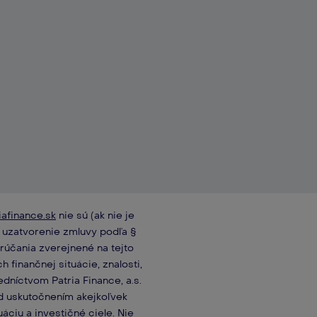
afinance.sk
nie sú (ak nie je
a uzatvorenie zmluvy podľa §
rúčania zverejnené na tejto
finančnej situácie, znalosti,
dníctvom Patria Finance, a.s.
ed uskutočnením akejkoľvek
áciu a investičné ciele. Nie