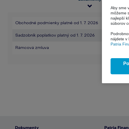
Aby sme v
môžeme si
najlepší k
​​Obchodné podmienky platné od 1. 7. 2026
súborov c
Podrobnos
Sadzobník poplatkov platný od 1. 7. 2026
nájdete v
Patria Fi
Rámcová zmluva
Po
Dokumenty
Patria Fina