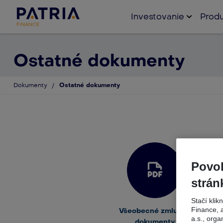
Investovanie
Produ
Ostatné dokumenty
Dokumenty
/
Ostatné dokumenty
Povoľ
strán
Stačí klik
Finance, 
Všeobecné zmluvné
Ost
a.s., orga
dokumenty