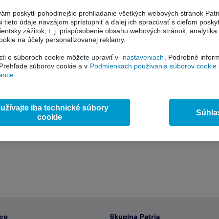
ám poskytli pohodlnejšie prehliadanie všetkých webových stránok Patr
 tieto údaje navzájom sprístupniť a ďalej ich spracúvať s cieľom posk
lientsky zážitok, t. j. prispôsobenie obsahu webových stránok, analytika
Zobraziť
​​Informácie o telefonickom a
ookie na účely personalizovanej reklamy.
ti o súboroch cookie môžete upraviť v
nastaveniach
. Podrobné infor
Zobraziť
Podmienky pre podanie pokyn
 Prehľade súborov cookie a v
Podmienkach používania súborov cookie 
Kong
nance
.
Zobraziť
užívajte iba technické súbory
Súhla
cookie
nce
Skupina Patria