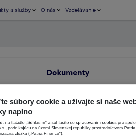
kty a služby
O nás
Vzdelávanie
Dokumenty
te súbory cookie a užívajte si naše we
ky naplno
núť na tlačidlo „Súhlasím“ a súhlasíte so spracovaním cookies pre spolo
a.s., podnikajúcu na území Slovenskej republiky prostredníctvom Patria
atné dokumenty
Informačné
Archív dokumen
nizačná zložka („Patria Finance“).
dokumenty