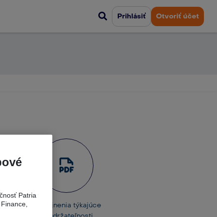
Prihlásiť
Otvoriť účet
bové
čnosť Patria
 Finance,
tov
Zverejnenia týkajúce
sa udržateľnosti