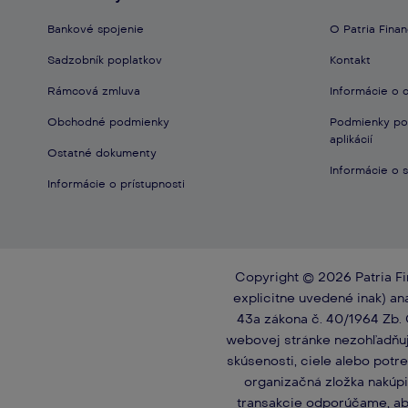
Bankové spojenie
O Patria Fina
​​Sadzobník poplatkov​
Kontakt
​​Rámcová zmluva
Informácie o 
​​Obchodné podmienky
Podmienky pou
aplikácií
Ostatné dokumenty
​​Informácie o
Informácie o prístupnosti
Copyright © 2026 Patria F
explicitne uvedené inak) an
43a zákona č. 40/1964 Zb. 
webovej stránke nezohľadňujú
skúsenosti, ciele alebo potr
organizačná zložka nakúpi
transakcie odporúčame, aby 