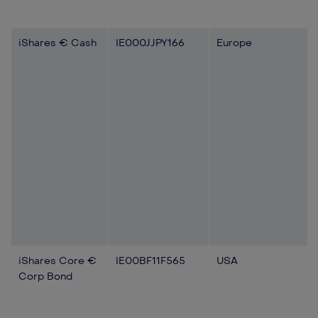
iShares € Cash
IE000JJPY166
Europe
iShares Core €
IE00BF11F565
USA
Corp Bond