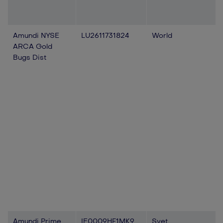
Amundi NYSE
LU2611731824
World
ARCA Gold
Bugs Dist
Amundi Prime
IE0009HF1MK9
Svet