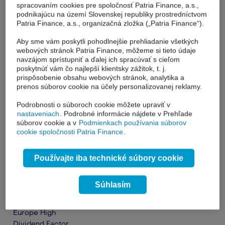
spracovaním cookies pre spoločnosť Patria Finance, a.s.,
podnikajúcu na území Slovenskej republiky prostredníctvom
Patria Finance, a.s., organizačná zložka („Patria Finance“).
Aby sme vám poskytli pohodlnejšie prehliadanie všetkých
webových stránok Patria Finance, môžeme si tieto údaje
navzájom sprístupniť a ďalej ich spracúvať s cieľom
poskytnúť vám čo najlepší klientsky zážitok, t. j.
prispôsobenie obsahu webových stránok, analytika a
prenos súborov cookie na účely personalizovanej reklamy.
Podrobnosti o súboroch cookie môžete upraviť v
nastaveniach
. Podrobné informácie nájdete v Prehľade
súborov cookie a v
Podmienkach používania súborov
cookie spoločnosti Patria Finance
.
Používajte iba technické súbory cookie
Súhlasím
Amundi MSCI
LU1681041973
Európa
Europe High
Dividend Factor