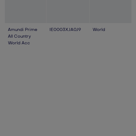
Amundi Prime
IE0003XJA0J9
World
All Country
World Acc