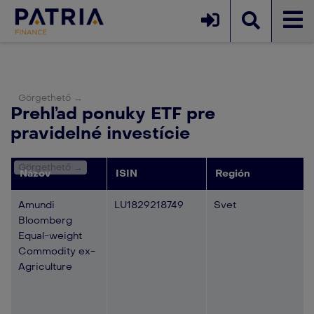
Prehľad ponuky ETF pre
pravidelné investície
Názov
ISIN
Región
Amundi
LU1829218749
Svet
Bloomberg
Equal-weight
Commodity ex-
Agriculture