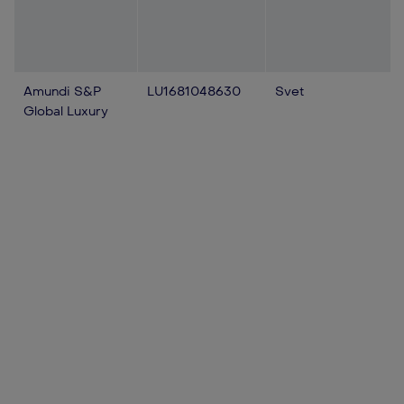
Amundi S&P
LU1681048630
Svet
Global Luxury