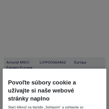
Amundi MSCI
LU1900066462
Európa
Eastern Europe
Ex Russia
Povoľte súbory cookie a
užívajte si naše webové
stránky naplno
Stačí kliknúť na tlačidlo „Súhlasím“ a súhlasíte so