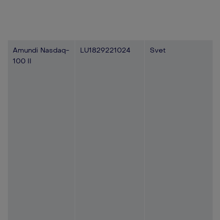
Amundi Nasdaq-
LU1829221024
Svet
100 II