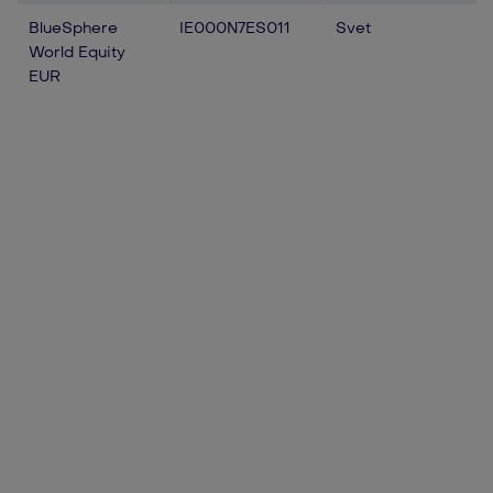
BlueSphere
IE000N7ES011
Svet
World Equity
EUR