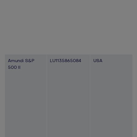
Amundi S&P
LU1135865084
USA
500 II